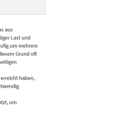
as aus
iger Last und
häufig um mehrere
diesem Grund oft
seitigen
erreicht haben,
otwendig.
tzt, um