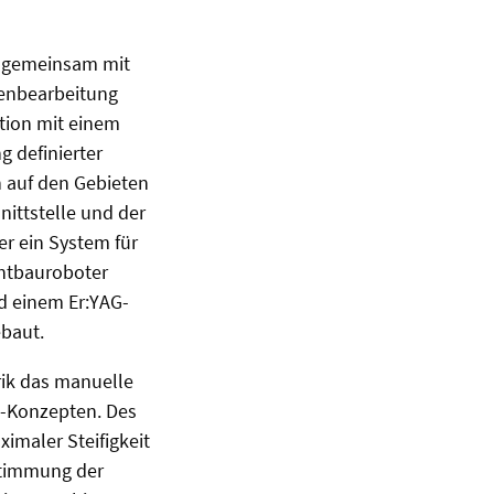
e gemeinsam mit
henbearbeitung
ation mit einem
 definierter
 auf den Gebieten
ittstelle und der
r ein System für
htbauroboter
d einem Er:YAG-
ebaut.
ik das manuelle
s-Konzepten. Des
imaler Steifigkeit
stimmung der