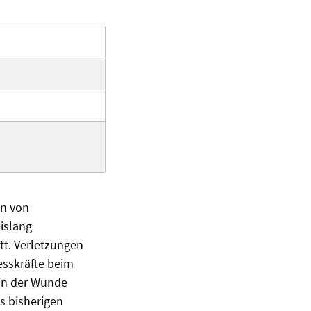
en von
islang
tt. Verletzungen
sskräfte beim
 in der Wunde
s bisherigen