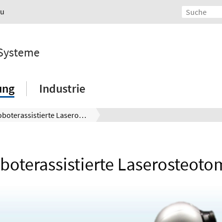
au
 Systeme
ung
Industrie
Roboterassistierte Laserosteotomie
boterassistierte Laserosteoto