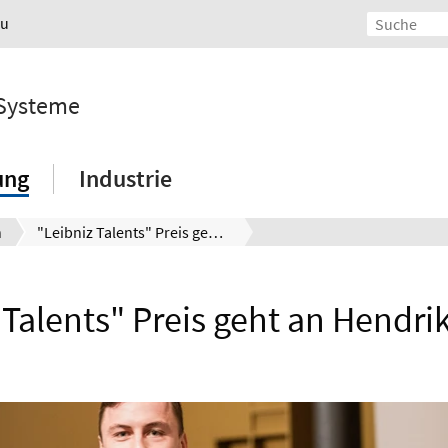
au
 Systeme
ung
Industrie
n
"Leibniz Talents" Preis geht an Hendrik Schäfke
 Talents" Preis geht an Hendri