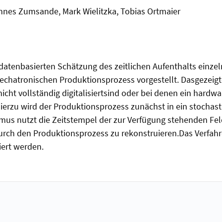
annes Zumsande, Mark Wielitzka, Tobias Ortmaier
r datenbasierten Schätzung des zeitlichen Aufenthalts einze
hatronischen Produktionsprozess vorgestellt. Dasgezeigte 
icht vollständig digitalisiertsind oder bei denen ein hardwar
rzu wird der Produktionsprozess zunächst in ein stochasti
hmus nutzt die Zeitstempel der zur Verfügung stehenden F
urch den Produktionsprozess zu rekonstruieren.Das Verfah
iert werden.