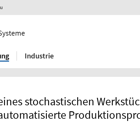
au
 Systeme
ung
Industrie
ines stochastischen Werkstück
-)automatisierte Produktionspr