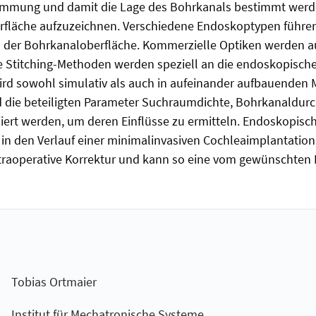
timmung und damit die Lage des Bohrkanals bestimmt werden
rfläche aufzuzeichnen. Verschiedene Endoskoptypen führen,
er Bohrkanaloberfläche. Kommerzielle Optiken werden auf
Die Stitching-Methoden werden speziell an die endoskopisc
wird sowohl simulativ als auch in aufeinander aufbauenden
 die beteiligten Parameter Suchraumdichte, Bohrkanaldur
riiert werden, um deren Einflüsse zu ermitteln. Endoskopi
on in den Verlauf einer minimalinvasiven Cochleaimplantation
intraoperative Korrektur und kann so eine vom gewünschten
Tobias Ortmaier
Institut für Mechatronische Systeme