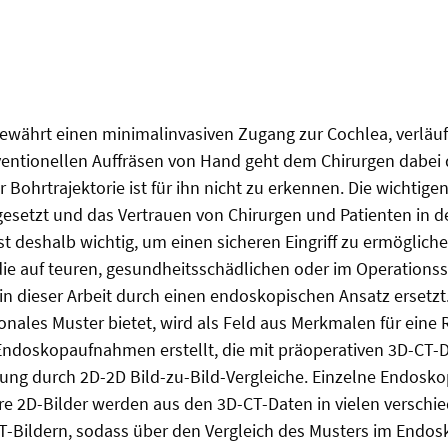
ewährt einen minimalinvasiven Zugang zur Cochlea, verläu
tionellen Auffräsen von Hand geht dem Chirurgen dabei di
er Bohrtrajektorie ist für ihn nicht zu erkennen. Die wicht
setzt und das Vertrauen von Chirurgen und Patienten in den
 ist deshalb wichtig, um einen sicheren Eingriff zu ermögli
die auf teuren, gesundheitsschädlichen oder im Operation
in dieser Arbeit durch einen endoskopischen Ansatz ersetz
nales Muster bietet, wird als Feld aus Merkmalen für eine 
Endoskopaufnahmen erstellt, die mit präoperativen 3D-CT-D
ierung durch 2D-2D Bild-zu-Bild-Vergleiche. Einzelne Endo
 2D-Bilder werden aus den 3D-CT-Daten in vielen verschie
CT-Bildern, sodass über den Vergleich des Musters im Endos