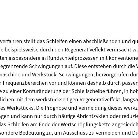
erfahren stellt das Schleifen einen abschließenden und qu
e beispielsweise durch den Regenerativeffekt verursacht w
eten insbesondere in Rundschleifprozessen mit konventionel
ätsbegrenzende Schwingungen auf. Diese entstehen durch d
fmaschine und Werkstück. Schwingungen, hervorgerufen du
gen Frequenzbereichen vor und können deshalb durch passe
zu einer Konturänderung der Schleifscheibe führen, in ho
lichen mit dem werkstückseitigen Regenerativeffekt, langsa
des Werkstücks. Die Prognose und Vermeidung dieses werkzeu
gen und kann nur durch häufige Abrichtzyklen oder reduz
 das Schleifen am Ende der Wertschöpfungskette angesiedel
ondere Bedeutung zu, um Ausschuss zu vermeiden und Durchl