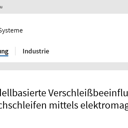
au
 Systeme
ung
Industrie
ellbasierte Verschleißbeeinf
hschleifen mittels elektromag