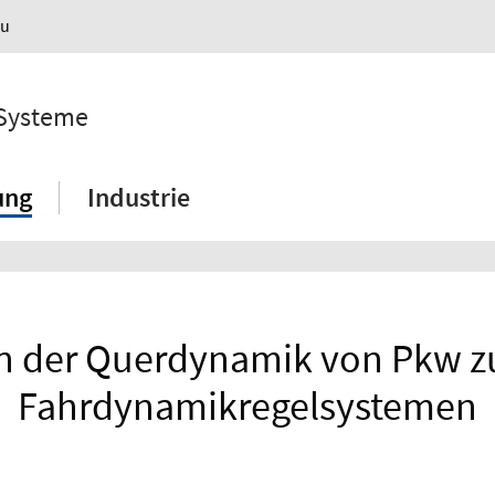
au
 Systeme
ung
Industrie
on der Querdynamik von Pkw z
Fahrdynamikregelsystemen