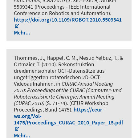
Automation, ICRA 2010
(S. 3674-3679). Artikel
5509341 (Proceedings - IEEE International
Conference on Robotics and Automation).
https://doi.org/10.1109/ROBOT.2010.5509341
Mehr...
Thommes, J., Happel, C. M., Mesud Yelbuz, T., &
Ortmaier, T. (2010).
Rekonstruktion
dreidimensionaler OCT-Datensätze aus
ungetriggerten rotatorischen 2D-OCT-
Videoaufnahmen
. in
CURAC Annual Meeting
2010: Proceedings of the CURAC (Computer- und
Roboterassistierte Chirurgie) Annual Meeting
(CURAC 2010)
(S. 71-74). (CEUR Workshop
Proceedings; Band 1475).
https://ceur-
ws.org/Vol-
1475/Proceedings_CURAC_2010_Paper_15.pdf
Mehr...