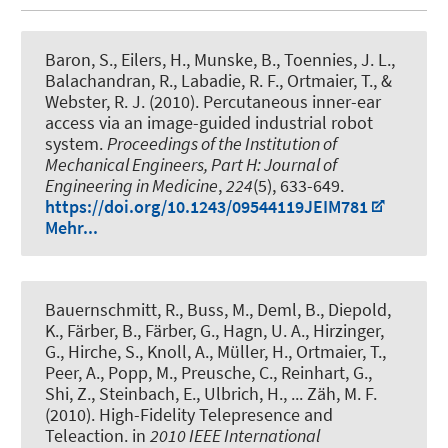
Baron, S., Eilers, H., Munske, B., Toennies, J. L.,
Balachandran, R., Labadie, R. F., Ortmaier, T., &
Webster, R. J. (2010).
Percutaneous inner-ear
access via an image-guided industrial robot
system
.
Proceedings of the Institution of
Mechanical Engineers, Part H: Journal of
Engineering in Medicine
,
224
(5), 633-649.
https://doi.org/10.1243/09544119JEIM781
Mehr...
Bauernschmitt, R., Buss, M., Deml, B., Diepold,
K., Färber, B., Färber, G., Hagn, U. A., Hirzinger,
G., Hirche, S., Knoll, A., Müller, H., Ortmaier, T.,
Peer, A., Popp, M., Preusche, C., Reinhart, G.,
Shi, Z., Steinbach, E., Ulbrich, H., ... Zäh, M. F.
(2010).
High-Fidelity Telepresence and
Teleaction
. in
2010 IEEE International