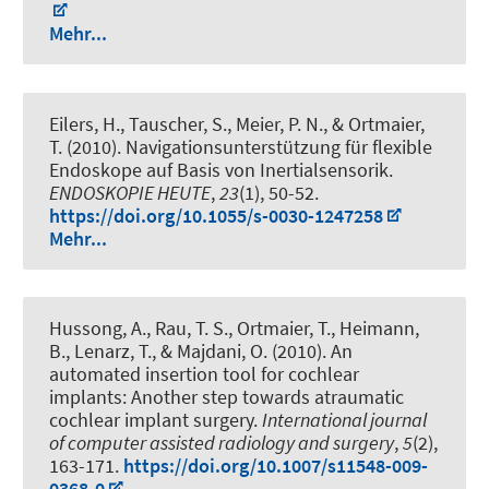
Mehr...
Eilers, H., Tauscher, S., Meier, P. N., & Ortmaier,
T. (2010).
Navigationsunterstützung für flexible
Endoskope auf Basis von Inertialsensorik
.
ENDOSKOPIE HEUTE
,
23
(1), 50-52.
https://doi.org/10.1055/s-0030-1247258
Mehr...
Hussong, A., Rau, T. S., Ortmaier, T., Heimann,
B., Lenarz, T., & Majdani, O. (2010).
An
automated insertion tool for cochlear
implants: Another step towards atraumatic
cochlear implant surgery
.
International journal
of computer assisted radiology and surgery
,
5
(2),
163-171.
https://doi.org/10.1007/s11548-009-
0368-0