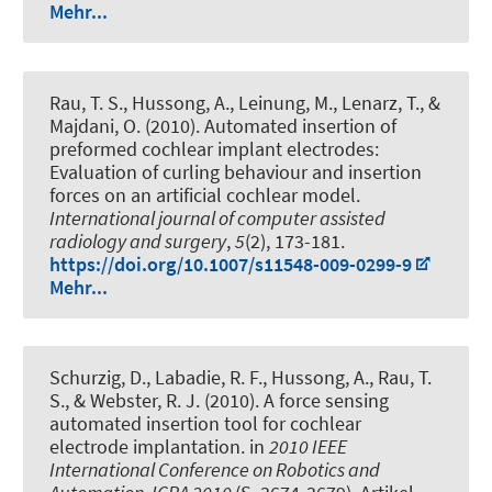
Mehr...
Rau, T. S., Hussong, A., Leinung, M., Lenarz, T., &
Majdani, O. (2010).
Automated insertion of
preformed cochlear implant electrodes:
Evaluation of curling behaviour and insertion
forces on an artificial cochlear model
.
International journal of computer assisted
radiology and surgery
,
5
(2), 173-181.
https://doi.org/10.1007/s11548-009-0299-9
Mehr...
Schurzig, D., Labadie, R. F., Hussong, A., Rau, T.
S., & Webster, R. J. (2010).
A force sensing
automated insertion tool for cochlear
electrode implantation
. in
2010 IEEE
International Conference on Robotics and