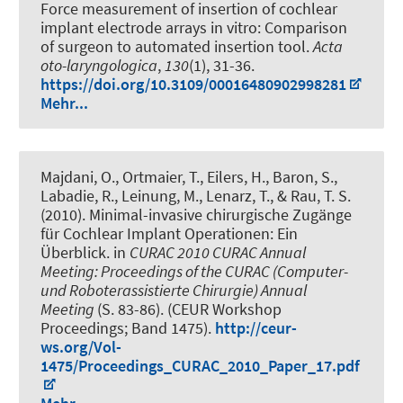
Force measurement of insertion of cochlear
implant electrode arrays in vitro: Comparison
of surgeon to automated insertion tool
.
Acta
oto-laryngologica
,
130
(1), 31-36.
https://doi.org/10.3109/00016480902998281
Mehr...
Majdani, O., Ortmaier, T., Eilers, H., Baron, S.,
Labadie, R., Leinung, M., Lenarz, T., & Rau, T. S.
(2010).
Minimal-invasive chirurgische Zugänge
für Cochlear Implant Operationen: Ein
Überblick
. in
CURAC 2010 CURAC Annual
Meeting: Proceedings of the CURAC (Computer-
und Roboterassistierte Chirurgie) Annual
Meeting
(S. 83-86). (CEUR Workshop
Proceedings; Band 1475).
http://ceur-
ws.org/Vol-
1475/Proceedings_CURAC_2010_Paper_17.pdf