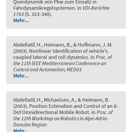
Querdynamik von Pkw zum Einsatz in
Fahrdynamikregelsystemen
. in
VDI-Berichte
1763
(S. 323-340).
Mehr...
Abdellatif, H., Heimann, B., & Hoffmann, J. M.
(2003).
Nonlinear Identification of vehicle's
coupled lateral and roll dynamics
. in
Proc. of
the 11th IEEE Mediterranean Conference on
Control and Automation, MED03
Mehr...
Abdellatif, H., Michaelsen, A., & Heimann, B.
(2003).
Position Estimation and Control of an 8-
Dof Omnidirectional Mobile Robot
. in
Proc. of
the 12th Workshop on Robotics in Alpe-Adria-
Danube Region
Mehr...