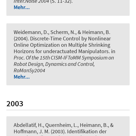
Inter.Noise 2004
(S. 11-32).
Mehr...
Weidemann, D., Scherm, N., & Heimann, B.
(2004).
Discrete-Time Control by Nonlinear
Online Optimization on Multiple Shrinking
Horizons for underactuated Manipulators
. in
Proc. Of the 15th CISM-IFToMM Symposium on
Robot Design, Dynamics and Control,
RoManSy2004
Mehr...
2003
Abdellatif, H., Quernheim, L., Heimann, B., &
Hoffmann, J. M. (2003).
Identifikation der