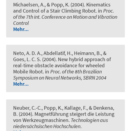
Michaelsen, A., & Popp, K. (2004).
Kinematics
and Control of a Stair Climbing Robot
. in
Proc.
of the 7th int. Conference on Motion and Vibration
Control
Mehr...
Neto, A. D. A., Abdellatif, H., Heimann, B., &
Goes, L. C. S. (2004).
New hybrid approach of
real-time obstacle avoidance for wheeled
Mobile Robot
. in
Proc. of the 8th Brazilian
Symposium on Neural Networks, SBRN 2004
Mehr...
Neuber, C.-C., Popp, K., Kallage, F., & Denkena,
B. (2004).
Magnetführung steigert die Leistung
von Werkzeugmaschinen
.
Technologien aus
niedersächsischen Hochschulen
.