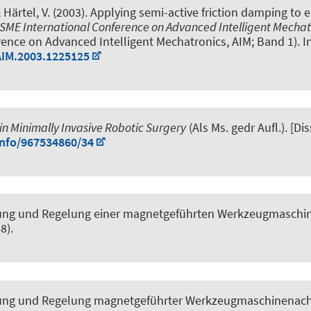
Härtel, V. (2003).
Applying semi-active friction damping to e
ASME International Conference on Advanced Intelligent Mechat
nce on Advanced Intelligent Mechatronics, AIM; Band 1). Inst
AIM.2003.1225125
n Minimally Invasive Robotic Surgery
(Als Ms. gedr Aufl.). [D
info/967534860/34
ung und Regelung einer magnetgeführten Werkzeugmaschi
8).
ung und Regelung magnetgeführter Werkzeugmaschinenac