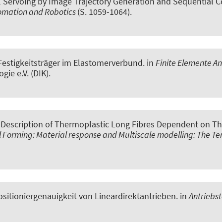
l Servoing by Image Trajectory Generation and Sequential C
omation and Robotics
(S. 1059-1064).
Festigkeitsträger im Elastomerverbund
. in
Finite Elemente A
ie e.V. (DIK).
 Description of Thermoplastic Long Fibres Dependent on Th
l Forming: Material response and Multiscale modelling: The Te
Positioniergenauigkeit von Lineardirektantrieben
. in
Antriebst