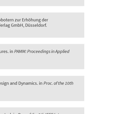
Robotern zur Erhöhung der
Verlag GmbH, Düsseldorf.
ures
. in
PAMM: Proceedings in Applied
Design and Dynamics
. in
Proc. of the 10th