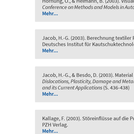
Hornung, O., & Heimann, B. (2003).
Visua
Conference on Methods and Models in Aut
Mehr...
Jacob, H.-G.
(2003).
Berechnung textiler 
Deutsches Institut für Kautschuktechnolog
Mehr...
Jacob, H.-G.
, & Besdo, D. (2003).
Material
Dislocations, Plasticity, Damage and Meta
and its Current Applications
(S. 436-438)
Mehr...
Kallage, F. (2003).
Störeinflüsse auf die 
PZH Verlag.
Mehr...