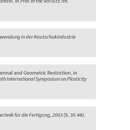
ontrol
. in
Proc of the 9th IEEE Int.
nwendung in der Kautschukindustrie
ermal and Geometric Restriction
. in
nth International Symposium on Plasticity
echnik für die Fertigung, 2003
(S. 35-48).