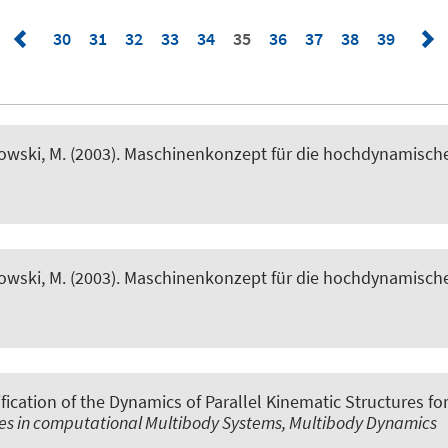
30
31
32
33
34
35
36
37
38
39
owski, M. (2003).
Maschinenkonzept für die hochdynamische
owski, M. (2003).
Maschinenkonzept für die hochdynamische
ification of the Dynamics of Parallel Kinematic Structures f
s in computational Multibody Systems, Multibody Dynamics