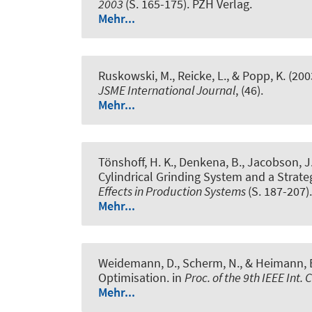
2003
(S. 165-175). PZH Verlag.
Mehr...
Ruskowski, M., Reicke, L., & Popp, K. (200
JSME International Journal
, (46).
Mehr...
Tönshoff, H. K., Denkena, B., Jacobson, J.
Cylindrical Grinding System and a Strat
Effects in Production Systems
(S. 187-207).
Mehr...
Weidemann, D., Scherm, N., & Heimann, B
Optimisation
. in
Proc. of the 9th IEEE In
Mehr...