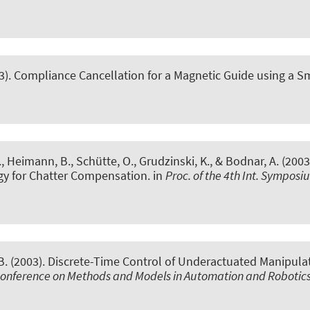
3).
Compliance Cancellation for a Magnetic Guide using a Sm
, Heimann, B., Schütte, O., Grudzinski, K., & Bodnar, A. (2003
egy for Chatter Compensation
. in
Proc. of the 4th Int. Sympos
. (2003).
Discrete-Time Control of Underactuated Manipula
t. Conference on Methods and Models in Automation and Robotic