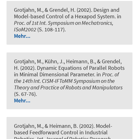
Grotjahn, M., & Grendel, H. (2002).
Design and
Model-based Control of a Hexapod System
. in
Proc. of 1st Int. Symposium on Mechatronics,
ISoM2002
(S. 108-117).
Mehr...
Grotjahn, M., Kühn, J., Heimann, B., & Grendel,
H. (2002).
Dynamic Equations of Parallel Robots
in Minimal Dimensional Parameter
. in
Proc. of
the 14th Int. CISM-IFToMM Symposium on the
Theory and Practice of Robots and Manipulators
(S. 67-76).
Mehr...
Grotjahn, M., & Heimann, B. (2002).
Model-
based Feedforward Control in Industrial
Robotics
.
Int. Journal of Robotics Research
,