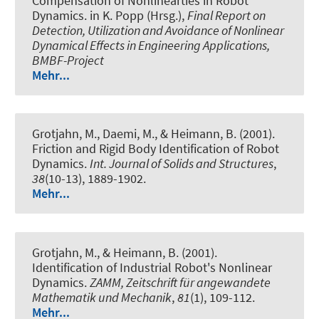
Compensation of Nonlinearties in Robot
Dynamics
. in K. Popp (Hrsg.),
Final Report on
Detection, Utilization and Avoidance of Nonlinear
Dynamical Effects in Engineering Applications,
BMBF-Project
Mehr...
Grotjahn, M., Daemi, M., & Heimann, B. (2001).
Friction and Rigid Body Identification of Robot
Dynamics
.
Int. Journal of Solids and Structures
,
38
(10-13), 1889-1902.
Mehr...
Grotjahn, M., & Heimann, B. (2001).
Identification of Industrial Robot's Nonlinear
Dynamics
.
ZAMM, Zeitschrift für angewandete
Mathematik und Mechanik
,
81
(1), 109-112.
Mehr...