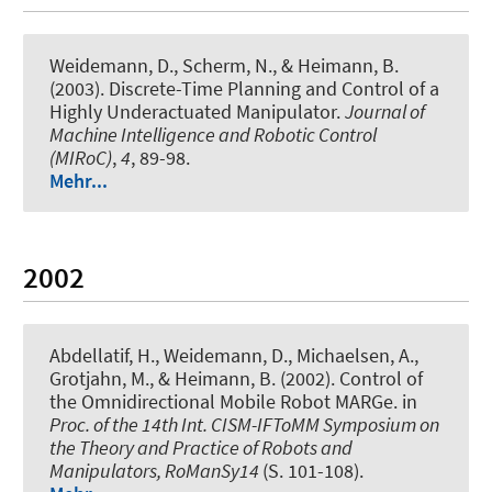
Weidemann, D., Scherm, N., & Heimann, B.
(2003).
Discrete-Time Planning and Control of a
Highly Underactuated Manipulator
.
Journal of
Machine Intelligence and Robotic Control
(MIRoC)
,
4
, 89-98.
Mehr...
2002
Abdellatif, H., Weidemann, D., Michaelsen, A.,
Grotjahn, M., & Heimann, B. (2002).
Control of
the Omnidirectional Mobile Robot MARGe
. in
Proc. of the 14th Int. CISM-IFToMM Symposium on
the Theory and Practice of Robots and
Manipulators, RoManSy14
(S. 101-108).