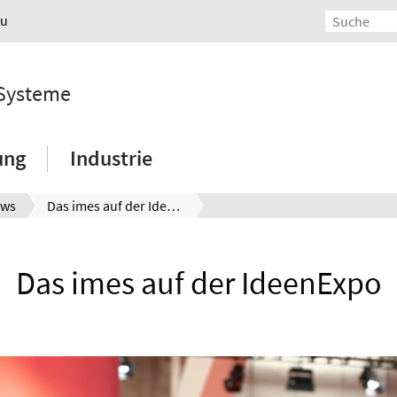
au
 Systeme
ung
Industrie
ws
Das imes auf der IdeenExpo
Das imes auf der IdeenExpo