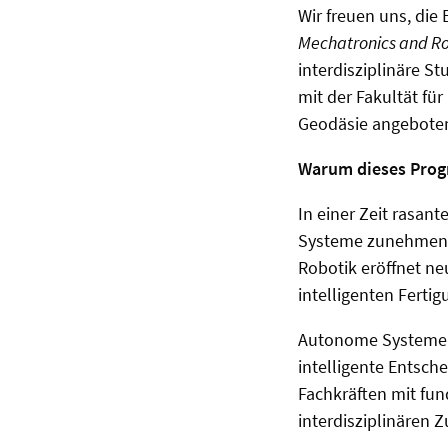
Wir freuen uns, di
Mechatronics and Ro
interdisziplinäre 
mit der Fakultät fü
Geodäsie angeboten.
Warum dieses Pro
In einer Zeit rasan
Systeme zunehmend 
Robotik eröffnet ne
intelligenten Fertig
Autonome Systeme e
intelligente Entsche
Fachkräften mit fun
interdisziplinären 