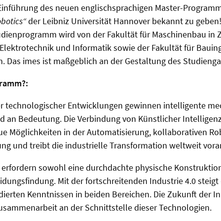
e Einführung des neuen englischsprachigen Master-Program
botics“
der Leibniz Universität Hannover bekannt zu geben
Studienprogramm wird von der Fakultät für Maschinenbau i
r Elektrotechnik und Informatik sowie der Fakultät für Bau
 Das imes ist maßgeblich an der Gestaltung des Studiengan
gramm?:
ter technologischer Entwicklungen gewinnen intelligente m
an Bedeutung. Die Verbindung von Künstlicher Intelligen
ue Möglichkeiten in der Automatisierung, kollaborativen Ro
ung und treibt die industrielle Transformation weltweit vora
rfordern sowohl eine durchdachte physische Konstruktion
idungsfindung. Mit der fortschreitenden Industrie 4.0 steigt
dierten Kenntnissen in beiden Bereichen. Die Zukunft der Inn
Zusammenarbeit an der Schnittstelle dieser Technologien.