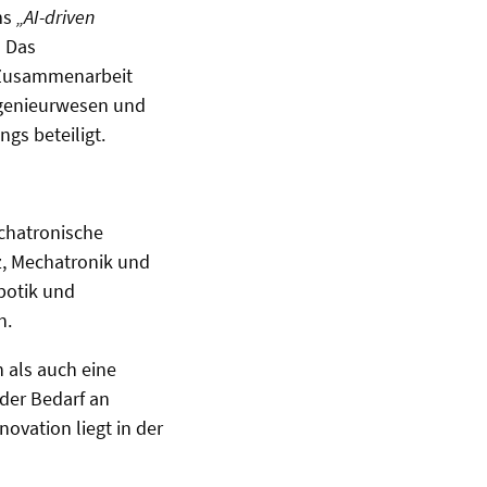
ms
„AI-driven
! Das
n Zusammenarbeit
ingenieurwesen und
gs beteiligt.
echatronische
z, Mechatronik und
botik und
n.
 als auch eine
 der Bedarf an
ovation liegt in der