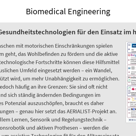
Biomedical Engineering
 Gesundheitstechnologien für den Einsatz im
enschen mit motorischen Einschränkungen spielen
m geht, das Wohlbefinden zu fördern und die aktive
technologische Fortschritte können diese Hilfsmittel
slichen Umfeld eingesetzt werden – ein Wandel,
ützt wird, um mehr Unabhängigkeit zu ermöglichen.
doch häufig an ihre Grenzen: Sie sind oft nicht
en und sich ständig ändernden Bedingungen im
es Potenzial auszuschöpfen, braucht es daher
sungen – genau hier setzt das AERIALIST-Projekt an.
nellem Lernen, Sensorik und Regelungstechnik –
ionsrobotik und aktiven Prothesen – werden die
m assistive Technologien fit für den Alltagseinsatz