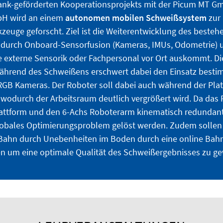
nk-geförderten Kooperationsprojekts mit der Picum MT G
bH wird an einem
autonomen mobilen Schweißsystem
zur
euge geforscht. Ziel ist die Weiterentwicklung des beste
 durch Onboard-Sensorfusion (Kameras, IMUs, Odometrie) u
 externe Sensorik oder Fachpersonal vor Ort auskommt. Die
ährend des Schweißens erschwert dabei den Einsatz besti
RGB Kameras. Der Roboter soll dabei auch während der Plat
wodurch der Arbeitsraum deutlich vergrößert wird. Da das
attform und den 6-Achs Roboterarm kinematisch redundant 
obales Optimierungsproblem gelöst werden. Zudem sollen
ahn durch Unebenheiten im Boden durch eine online Bah
n um eine optimale Qualität des Schweißergebnisses zu ge