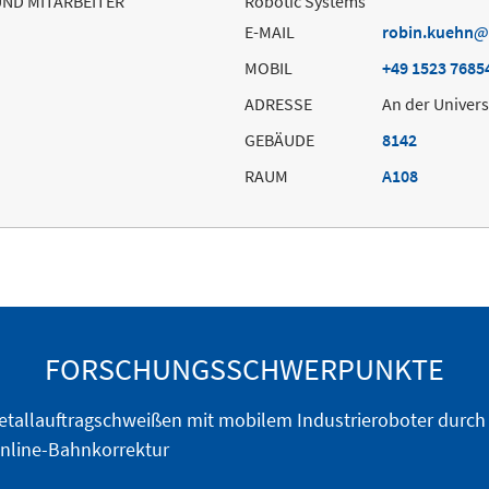
UND MITARBEITER
Robotic Systems
E-MAIL
robin.kuehn
MOBIL
+49 1523 7685
ADRESSE
An der Univers
GEBÄUDE
8142
RAUM
A108
FORSCHUNGSSCHWERPUNKTE
etallauftragschweißen mit mobilem Industrieroboter durc
nline-Bahnkorrektur