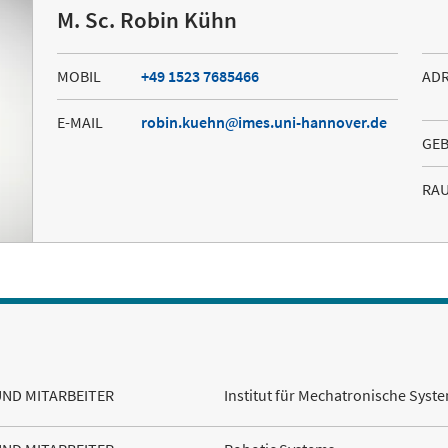
M. Sc. Robin Kühn
MOBIL
+49 1523 7685466
AD
E-MAIL
robin.kuehn
imes.uni-hannover.de
GE
RA
UND MITARBEITER
Institut für Mechatronische Syst