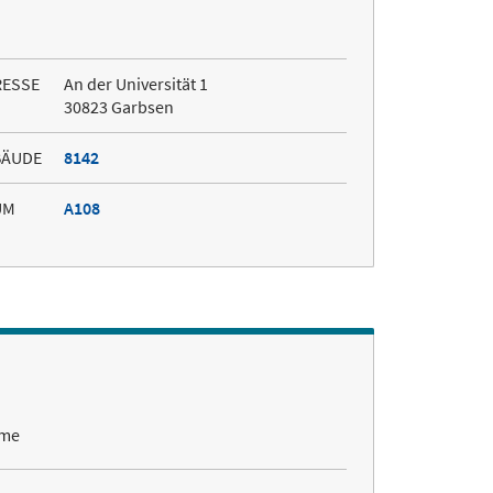
RESSE
An der Universität 1
30823 Garbsen
BÄUDE
8142
UM
A108
eme