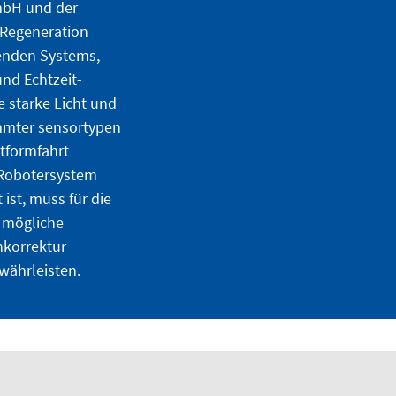
mbH und der
 Regeneration
henden Systems,
nd Echtzeit-
 starke Licht und
mmter sensortypen
tformfahrt
 Robotersystem
ist, muss für die
 mögliche
nkorrektur
währleisten.