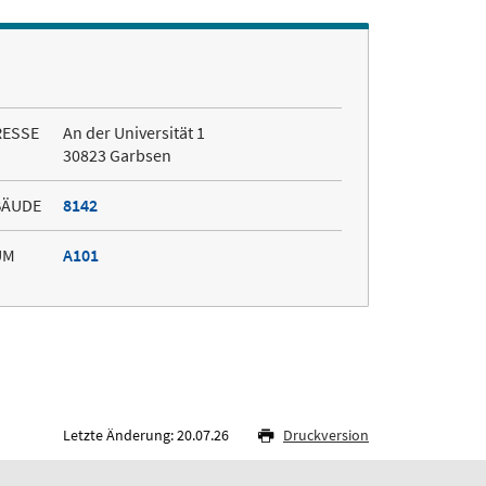
RESSE
An der Universität 1
30823 Garbsen
BÄUDE
8142
UM
A101
Letzte Änderung: 20.07.26
Druckversion