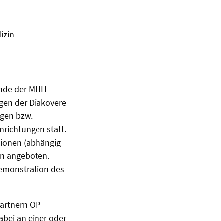
izin
kunde der MHH
ngen der Diakovere
ngen bzw.
richtungen statt.
ionen (abhängig
en angeboten.
emonstration des
Partnern OP
bei an einer oder