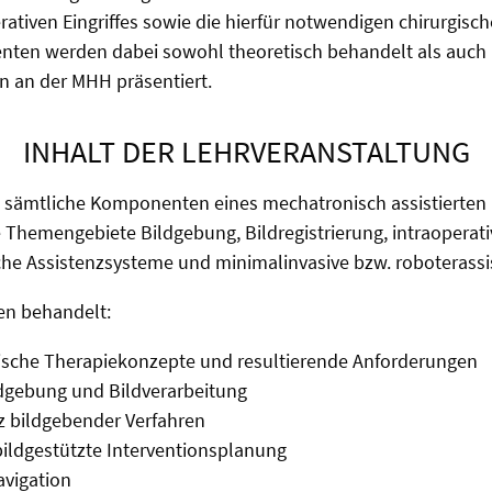
rativen Eingriffes sowie die hierfür notwendigen chirurgisc
ten werden dabei sowohl theoretisch behandelt als auc
n an der MHH präsentiert.
INHALT DER LEHRVERANSTALTUNG
 sämtliche Komponenten eines mechatronisch assistierten E
 Themengebiete Bildgebung, Bildregistrierung, intraoperati
e Assistenzsysteme und minimalinvasive bzw. roboterassist
en behandelt:
ische Therapiekonzepte und resultierende Anforderungen
ldgebung und Bildverarbeitung
tz bildgebender Verfahren
ildgestützte Interventionsplanung
avigation