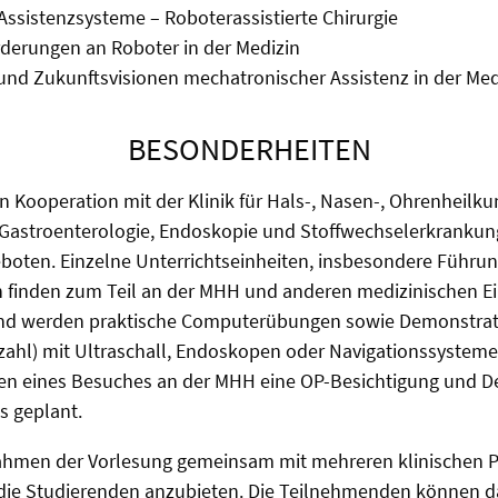
ssistenzsysteme – Roboterassistierte Chirurgie
derungen an Roboter in der Medizin
und Zukunftsvisionen mechatronischer Assistenz in der Med
BESONDERHEITEN
in Kooperation mit der Klinik für Hals-, Nasen-, Ohrenheil
r Gastroenterologie, Endoskopie und Stoffwechselerkranku
eboten. Einzelne Unterrichtseinheiten, insbesondere Führu
 finden zum Teil an der MHH und anderen medizinischen Ein
end werden praktische Computerübungen sowie Demonstrat
zahl) mit Ultraschall, Endoskopen oder Navigationssystem
n eines Besuches an der MHH eine OP-Besichtigung und D
s geplant.
ahmen der Vorlesung gemeinsam mit mehreren klinischen 
 die Studierenden anzubieten. Die Teilnehmenden können da