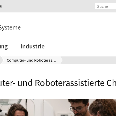
au
 Systeme
ung
Industrie
Computer- und Roboterassistierte Chirurgie
er- und Roboterassistierte Ch