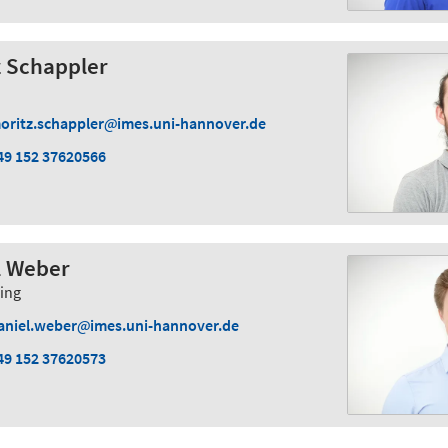
z Schappler
oritz.schappler
imes.uni-hannover.de
49 152 37620566
el Weber
ing
aniel.weber
imes.uni-hannover.de
49 152 37620573