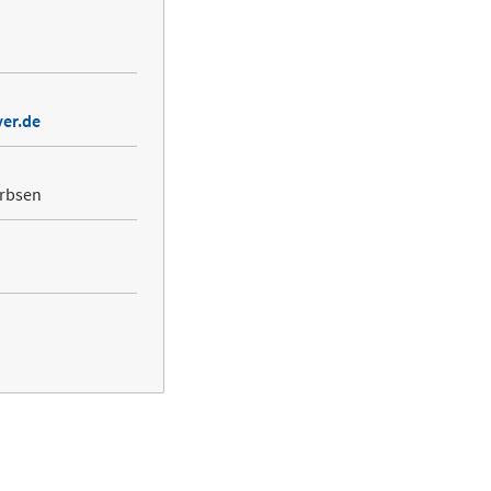
er.de
arbsen